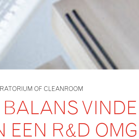
RATORIUM OF CLEANROOM
E BALANS VIND
N EEN R&D OMG