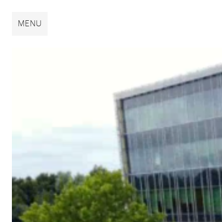
Broekbakema
MENU