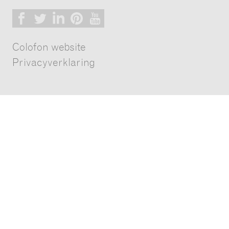
Facebook
Twitter
LinkedIn
Pinterest
Youtube
Colofon website
Privacyverklaring