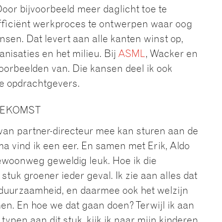
Door bijvoorbeeld meer daglicht toe te
fficiënt werkproces te ontwerpen waar oog
nsen. Dat levert aan alle kanten winst op,
nisaties en het milieu. Bij
ASML
, Wacker en
voorbeelden van. Die kansen deel ik ook
e opdrachtgevers.
OEKOMST
l van partner-directeur mee kan sturen aan de
 vind ik een eer. En samen met Erik, Aldo
gewoonweg geweldig leuk. Hoe ik die
stuk groener ieder geval. Ik zie aan alles dat
 duurzaamheid, en daarmee ook het welzijn
n. En hoe we dat gaan doen? Terwijl ik aan
 typen aan dit stuk, kijk ik naar mijn kinderen