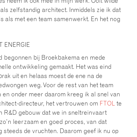
s neem ik ook mee in mijn werk. Ooit wilde
ls zelfstandig architect. Inmiddels zie ik dat
r is als met een team samenwerkt. En het nog
 ENERGIE
tijd begonnen bij Broekbakema en mede
nelle ontwikkeling gemaakt. Het was eind
 brak uit en helaas moest de ene na de
edwongen weg. Voor de rest van het team
n en onder meer daarom kreeg ik al snel van
chitect-directeur, het vertrouwen om
FTOL
te
n R&D gebouw dat we in sneltreinvaart
zo’n leerzaam en goed proces, van dat
g steeds de vruchten. Daarom geef ik nu op