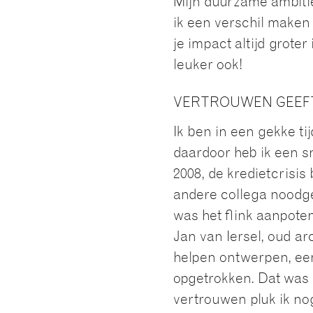
Mijn duurzame ambitie
ik een verschil maken a
je impact altijd grote
leuker ook!
VERTROUWEN GEEFT
Ik ben in een gekke 
daardoor heb ik een s
2008, de kredietcrisis
andere collega noodg
was het flink aanpote
Jan van Iersel, oud ar
helpen ontwerpen, ee
opgetrokken. Dat was 
vertrouwen pluk ik no