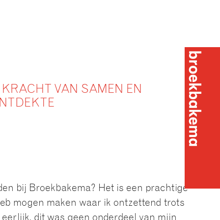
E KRACHT VAN SAMEN EN
ONTDEKTE
den bij Broekbakema? Het is een prachtige
Broekba
i heb mogen maken waar ik ontzettend trots
s eerlijk, dit was geen onderdeel van mijn