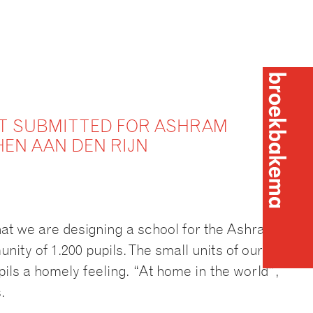
IT SUBMITTED FOR ASHRAM
HEN AAN DEN RIJN
that we are designing a school for the Ashram
nity of 1.200 pupils. The small units of our
pils a homely feeling. “At home in the world”,
Broekba
.