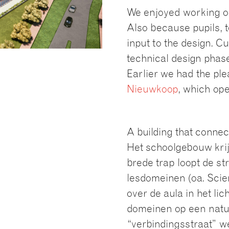
We enjoyed working on
Also because pupils, 
input to the design. C
technical design phase
Earlier we had the pl
Nieuwkoop
, which ope
A building that connec
Het schoolgebouw krijg
brede trap loopt de s
lesdomeinen (oa. Scienc
over de aula in het li
domeinen op een natuu
“verbindingsstraat” w