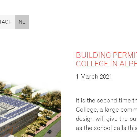
TACT
NL
BUILDING PERM
COLLEGE IN ALP
1 March 2021
It is the second time 
College, a large commu
design will give the pu
as the school calls this