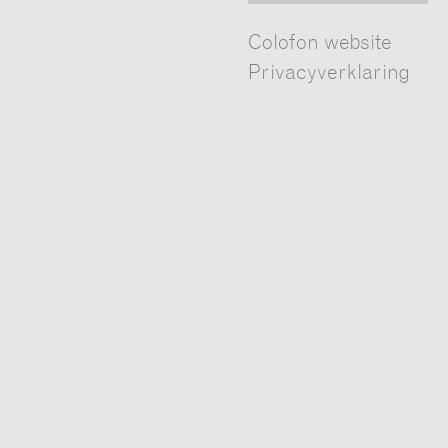
Facebook
Twitter
LinkedIn
Pinterest
Youtub
Colofon website
Privacyverklaring