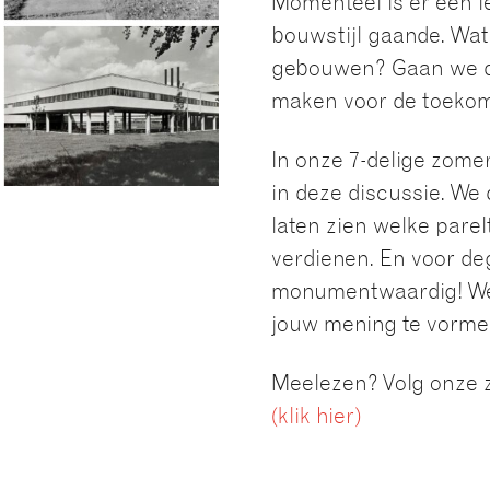
Momenteel is er een l
bouwstijl gaande. Wat
gebouwen? Gaan we d
maken voor de toekomst
In onze 7-delige zom
in deze discussie. We 
laten zien welke pare
verdienen. En voor deg
monumentwaardig! We 
jouw mening te vorme
Meelezen? Volg onze 
(klik hier)