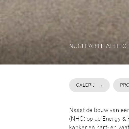
NUCLEAR HEALTH C
GALERIJ
PR
Naast de bouw van een
(NHC) op de Energy & H
kanker en hart- en vaat