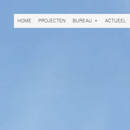
Broekbakema
HOME
PROJECTEN
BUREAU
ACTUEEL