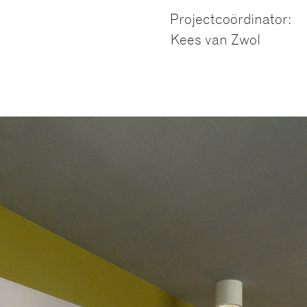
Projectcoördinator:
Kees van Zwol