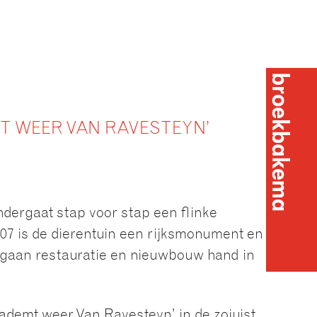
T WEER VAN RAVESTEYN’
ndergaat stap voor stap een flinke
07 is de dierentuin een rijksmonument en bij
 gaan restauratie en nieuwbouw hand in
Broekba
rp ademt weer Van Ravesteyn’ in de zojuist