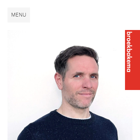
Broekbakema
MENU
Broek